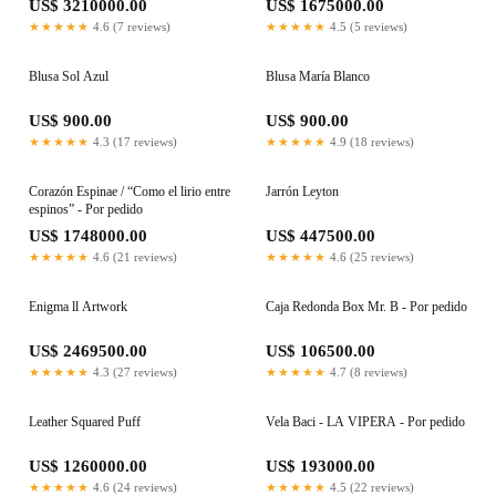
US$ 3210000.00
US$ 1675000.00
★★★★★
4.6 (7 reviews)
★★★★★
4.5 (5 reviews)
Blusa Sol Azul
Blusa María Blanco
US$ 900.00
US$ 900.00
★★★★★
4.3 (17 reviews)
★★★★★
4.9 (18 reviews)
Corazón Espinae / “Como el lirio entre
Jarrón Leyton
espinos” - Por pedido
US$ 1748000.00
US$ 447500.00
★★★★★
4.6 (21 reviews)
★★★★★
4.6 (25 reviews)
Enigma ll Artwork
Caja Redonda Box Mr. B - Por pedido
US$ 2469500.00
US$ 106500.00
★★★★★
4.3 (27 reviews)
★★★★★
4.7 (8 reviews)
Leather Squared Puff
Vela Baci - LA VIPERA - Por pedido
US$ 1260000.00
US$ 193000.00
★★★★★
4.6 (24 reviews)
★★★★★
4.5 (22 reviews)