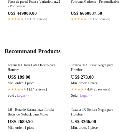
Placa de pared Tema e Variazioni n.21
Poltrona Madrone - Personalizable
- Por pedido
US$ 449000.00
US$ 6660837.50
★★★★★
4.6 (19 reviews)
★★★★★
5.0 (12 reviews)
Recommand Products
Texana 6X Joan Café Oscuro para
Texana 30X Oscar Negra para
Hombre
Hombre
US$ 199.00
US$ 273.00
Min. order: 1 piece
Min. order: 1 piece
4.1 (27 reviews)
4.9 (23 reviews)
★★★★★
★★★★★
Sold :
Login>>
Sold :
Login>>
LB - Bota de Escaramuza Tortola -
Texana 6X Sonora Negra para
Botas de Nobuck para Mujer
Hombre
US$ 2689.50
US$ 3366.00
Min. order: 1 piece
Min. order: 1 piece