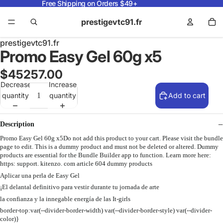
Free Shipping on Orders $49+
prestigevtc91.fr
prestigevtc91.fr
Promo Easy Gel 60g x5
$45257.00
Decrease
Increase
quantity
quantity
Add to cart
Description
Promo Easy Gel 60g x5Do not add this product to your cart. Please visit the bundle
page to edit. This is a dummy product and must not be deleted or altered. Dummy
products are essential for the Bundle Builder app to function. Learn more here:
https: support. kitenzo. com article 604 dummy products
Aplicar una perla de Easy Gel
¡El delantal definitivo para vestir durante tu jornada de arte
la confianza y la innegable energía de las It-girls
border-top:var(--divider-border-width) var(--divider-border-style) var(--divider-
color)}