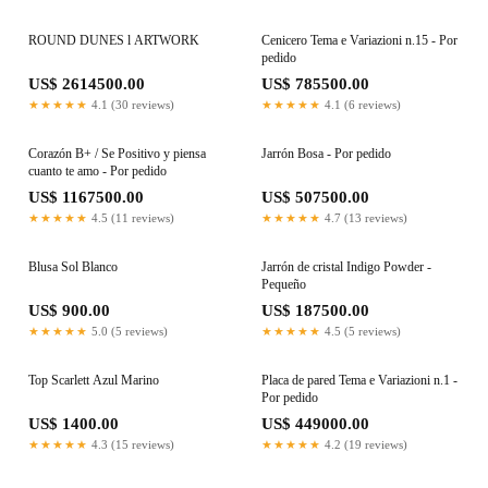
ROUND DUNES l ARTWORK
Cenicero Tema e Variazioni n.15 - Por
pedido
US$ 2614500.00
US$ 785500.00
★★★★★
4.1 (30 reviews)
★★★★★
4.1 (6 reviews)
Corazón B+ / Se Positivo y piensa
Jarrón Bosa - Por pedido
cuanto te amo - Por pedido
US$ 1167500.00
US$ 507500.00
★★★★★
4.5 (11 reviews)
★★★★★
4.7 (13 reviews)
Blusa Sol Blanco
Jarrón de cristal Indigo Powder -
Pequeño
US$ 900.00
US$ 187500.00
★★★★★
5.0 (5 reviews)
★★★★★
4.5 (5 reviews)
Top Scarlett Azul Marino
Placa de pared Tema e Variazioni n.1 -
Por pedido
US$ 1400.00
US$ 449000.00
★★★★★
4.3 (15 reviews)
★★★★★
4.2 (19 reviews)