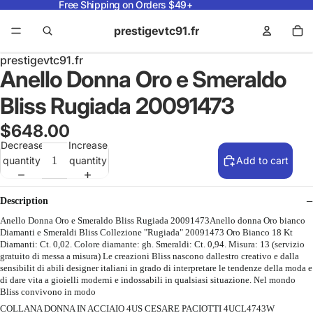
Free Shipping on Orders $49+
prestigevtc91.fr
prestigevtc91.fr
Anello Donna Oro e Smeraldo
Bliss Rugiada 20091473
$648.00
Decrease
Increase
quantity
quantity
Add to cart
Description
Anello Donna Oro e Smeraldo Bliss Rugiada 20091473Anello donna Oro bianco
Diamanti e Smeraldi Bliss Collezione "Rugiada" 20091473 Oro Bianco 18 Kt
Diamanti: Ct. 0,02. Colore diamante: gh. Smeraldi: Ct. 0,94. Misura: 13 (servizio
gratuito di messa a misura) Le creazioni Bliss nascono dallestro creativo e dalla
sensibilit di abili designer italiani in grado di interpretare le tendenze della moda e
di dare vita a gioielli moderni e indossabili in qualsiasi situazione. Nel mondo
Bliss convivono in modo
COLLANA DONNA IN ACCIAIO 4US CESARE PACIOTTI 4UCL4743W