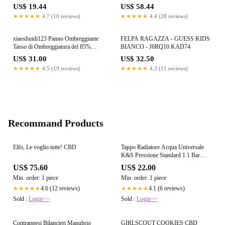
102268664
102269078
US$ 19.44
US$ 58.44
★★★★★
4.7 (10 reviews)
★★★★★
4.4 (28 reviews)
xiaoshuidi123 Panno Ombreggiante
FELPA RAGAZZA - GUESS KIDS
Tasso di Ombreggiatura del 85%
BIANCO - J6RQ10 KAD74
Isolamento, Rete Solare in PE per
US$ 31.00
US$ 32.50
Piante Verdi, Usato per Posto Auto
★★★★★
4.5 (19 reviews)
★★★★★
4.3 (11 reviews)
Coperto/Impianto di Cantiere, Barre
dei Colori (4×5m/13×16ft,A)
Recommand Products
Elfo, Le voglio tutte! CBD
Tappo Radiatore Acqua Universale
K&S Pressione Standard 1.1 Bar
Zincato Oro
US$ 75.60
US$ 22.00
Min. order: 1 piece
Min. order: 1 piece
4.6 (12 reviews)
4.1 (6 reviews)
★★★★★
★★★★★
Sold :
Login>>
Sold :
Login>>
Contrappesi Bilancieri Manubrio
GIRLSCOUT COOKIES CBD