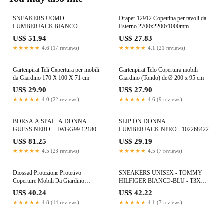
SNEAKERS UOMO -
Draper 12912 Copertina per tavoli da
LUMBERJACK BIANCO -
Esterno 2700x2200x1000mm
102269068
US$ 51.94
US$ 27.83
★★★★★
4.6 (17 reviews)
★★★★★
4.1 (21 reviews)
Gartenpirat Teli Copertura per mobili
Gartenpirat Telo Copertura mobili
da Giardino 170 X 100 X 71 cm
Giardino (Tondo) de Ø 200 x 95 cm
US$ 29.90
US$ 27.90
★★★★★
4.0 (22 reviews)
★★★★★
4.6 (9 reviews)
BORSA A SPALLA DONNA -
SLIP ON DONNA -
GUESS NERO - HWGG99 12180
LUMBERJACK NERO - 102268422
US$ 81.25
US$ 29.19
★★★★★
4.5 (28 reviews)
★★★★★
4.5 (7 reviews)
Diossad Protezione Protetivo
SNEAKERS UNISEX - TOMMY
Coperture Mobili Da Giardino
HILFIGER BIANCO-BLU - T3X9-
Impermeabile Nero 270x180x89cm
34350-1355
US$ 40.24
US$ 42.22
★★★★★
4.8 (14 reviews)
★★★★★
4.1 (7 reviews)