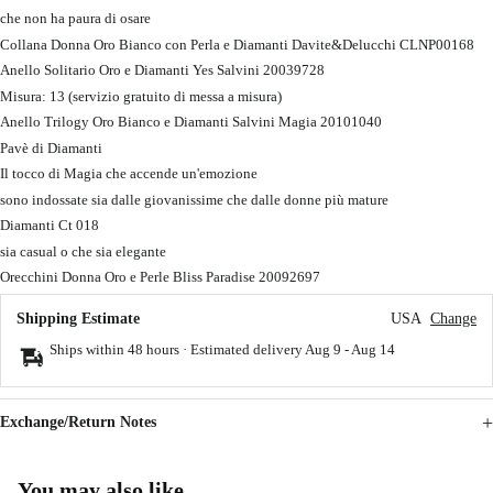
che non ha paura di osare
Collana Donna Oro Bianco con Perla e Diamanti Davite&Delucchi CLNP00168
Anello Solitario Oro e Diamanti Yes Salvini 20039728
Misura: 13 (servizio gratuito di messa a misura)
Anello Trilogy Oro Bianco e Diamanti Salvini Magia 20101040
Pavè di Diamanti
Il tocco di Magia che accende un'emozione
sono indossate sia dalle giovanissime che dalle donne più mature
Diamanti Ct 018
sia casual o che sia elegante
Orecchini Donna Oro e Perle Bliss Paradise 20092697
Shipping Estimate
USA
Change
Ships within 48 hours · Estimated delivery
Aug 9
-
Aug 14
Exchange/Return Notes
You may also like