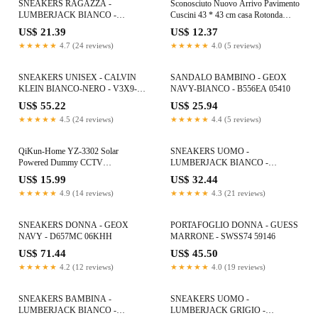
SNEAKERS RAGAZZA -
Sconosciuto Nuovo Arrivo Pavimento
LUMBERJACK BIANCO -
Cuscini 43 * 43 cm casa Rotonda
102268131
Mandala Indiano Rotonda Boemia
US$ 21.39
US$ 12.37
Cuscini Case Color Textile Pillow
★★★★★
4.7 (24 reviews)
★★★★★
4.0 (5 reviews)
Slip, Color 14, Size:Diameter:43 *
43cm/(17.0 * 17.0)
SNEAKERS UNISEX - CALVIN
SANDALO BAMBINO - GEOX
KLEIN BIANCO-NERO - V3X9-
NAVY-BIANCO - B556EA 05410
83300-1355
US$ 55.22
US$ 25.94
★★★★★
4.5 (24 reviews)
★★★★★
4.4 (5 reviews)
QiKun-Home YZ-3302 Solar
SNEAKERS UOMO -
Powered Dummy CCTV
LUMBERJACK BIANCO -
Sorveglianza di Sicurezza
102268568
US$ 15.99
US$ 32.44
Impermeabile Fotocamera Falsa
★★★★★
4.9 (14 reviews)
★★★★★
4.3 (21 reviews)
Lampeggiante LED Rosso Luce Video
Telecamera antifurto Argento
SNEAKERS DONNA - GEOX
PORTAFOGLIO DONNA - GUESS
NAVY - D657MC 06KHH
MARRONE - SWSS74 59146
US$ 71.44
US$ 45.50
★★★★★
4.2 (12 reviews)
★★★★★
4.0 (19 reviews)
SNEAKERS BAMBINA -
SNEAKERS UOMO -
LUMBERJACK BIANCO -
LUMBERJACK GRIGIO -